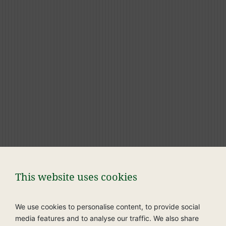
Aus hochwertigen tierischen Proteinen und
wertvollen Kohlenhydraten – angepasst an das
Katzenalter
EHRLICHE DEKLARATION
„Was drin ist, steht auch drauf!“
Online kaufen
Packung erhältlich in
This website uses cookies
We use cookies to personalise content, to provide social
media features and to analyse our traffic. We also share