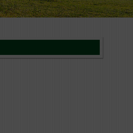
EAT SNACKS PURE BEEF
SS MEAT SNACK Rind sind
cks aus 100% Rind. Die Proteine