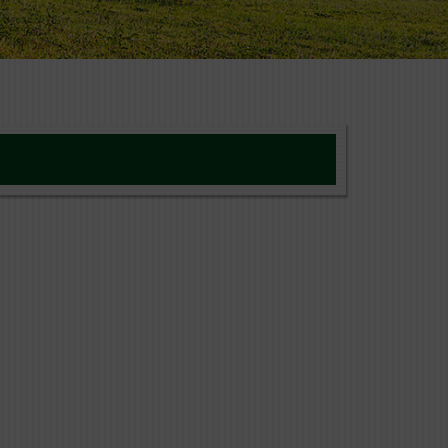
URE CHICKEN ADULT
 ist ein Alleinfuttermittel für
ab dem 13. Lebensmonat.